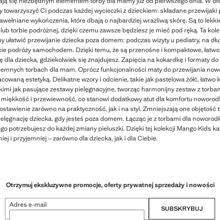
ają się niezbędnym elementem torby dla mamy już od pierwszego dnia. W of
 towarzyszyć Ci podczas każdej wycieczki z dzieckiem: składane przewijaki 
ełniane wykończenia, które dbają o najbardziej wrażliwą skórę. Są to lekkie
ub torbie podróżnej, dzięki czemu zawsze będziesz je mieć pod ręką. Ta kole
by ułatwić przewijanie dziecka poza domem: podczas wizyty u pediatry, na d
cie podróży samochodem. Dzięki temu, że są przenośne i kompaktowe, łatwo s
ię dla dziecka, gdziekolwiek się znajdujesz. Zapięcia na kokardkę i formaty 
ojemnych torbach dla mam. Oprócz funkcjonalności maty do przewijania no
cowaną estetyką. Delikatne wzory i odcienie, takie jak pastelowa żółć, łatwo
kimi jak pasujące zestawy pielęgnacyjne, tworząc harmonijny zestaw z torbam
miękkość i przewiewność, co stanowi dodatkowy atut dla komfortu noworodk
stawienie zarówno na praktyczność, jak i na styl. Zmniejszają one objętość t
pielęgnację dziecka, gdy jesteś poza domem. Łącząc je z torbami dla noworo
 potrzebujesz do każdej zmiany pieluszki. Dzięki tej kolekcji Mango Kids k
iej i przyjemniej – zarówno dla dziecka, jak i dla Ciebie.
Otrzymuj ekskluzywne promocje, oferty prywatnej sprzedaży i nowości
Adres e-mail
SUBSKRYBUJ