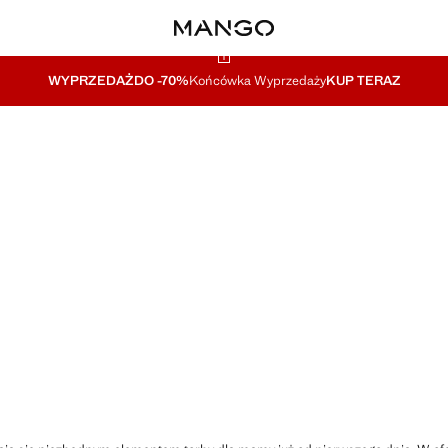
WYPRZEDAŻ
DO -70%
Końcówka Wyprzedaży
KUP TERAZ