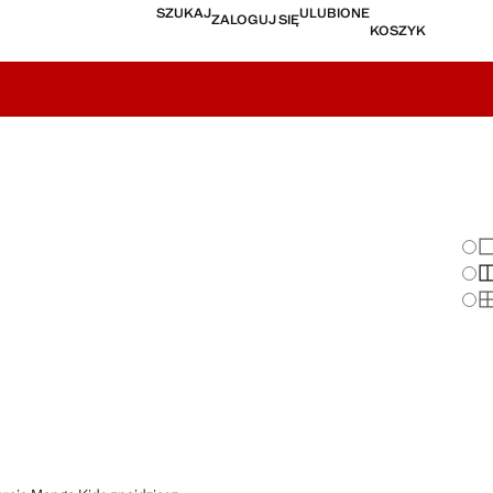
SZUKAJ
ULUBIONE
ZALOGUJ SIĘ
KOSZYK
Zmi
Po
Po
Po