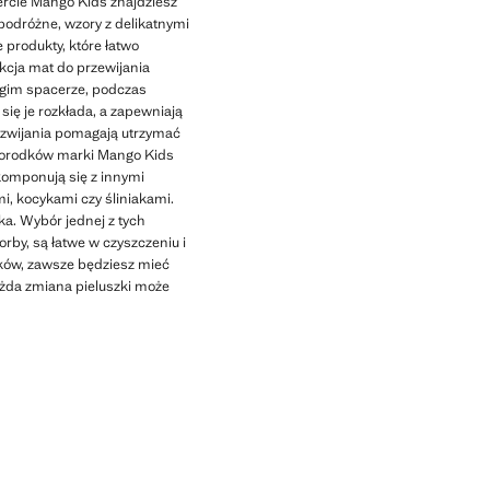
ercie Mango Kids znajdziesz
podróżne, wzory z delikatnymi
 produkty, które łatwo
kcja mat do przewijania
ługim spacerze, podczas
ię je rozkłada, a zapewniają
do zwijania pomagają utrzymać
worodków marki Mango Kids
 komponują się z innymi
i, kocykami czy śliniakami.
a. Wybór jednej z tych
orby, są łatwe w czyszczeniu i
dków, zawsze będziesz mieć
ażda zmiana pieluszki może