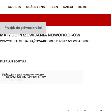
KOBIETA
MĘŻCZYZNA
TEEN
DZIECI
HOME
Przejdź do głównej treści
MATY DO PRZEWIJANIA NOWORODKÓW
WSZYSTKO
TORBA CIĄŻOWA
KOSMETYCZKI
PRZEWIJAK
KOC
FILTRUJ I SORTUJ
PRZEWIJAK PODRÓŻNY W KWIATY
Przewijak podróżny w kwiaty
Rozmiary
ROZMIAR UNIWERSALNY
PRZEWIJAK PODRÓŻNY W KWIATY
79,99 zł
49,99 zł
Skreślona cena początkowa [79,99 zł ]
Aktualna cena [49,99 zł ]