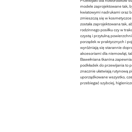
Przewijaki dla noworodków st
modele zaprojektowane tak, by
kwiatowymi nadrukami oraz baw
zmieszczą się w kosmetyczce l
została zaprojektowana tak, a
rodzinnego posiłku czy w trak
czystą i przytulną powierzchn
porządek w praktycznych i p
wyróżniają się starannie dopra
akcesoriami dla niemowląt, ta
Bawełniana tkanina zapewnia 
podkładek do przewijania to po
znacznie ułatwiają rutynową 
uporządkowane wszystko, czego
przebiegać szybciej, higieniczn