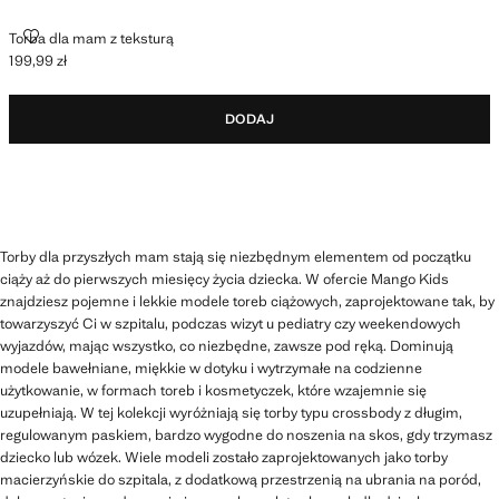
TORBA DLA MAM Z TEKSTURĄ
Torba dla mam z teksturą
199,99 zł
Aktualna cena [199,99 zł ]
DODAJ
Torby dla przyszłych mam stają się niezbędnym elementem od początku
ciąży aż do pierwszych miesięcy życia dziecka. W ofercie Mango Kids
znajdziesz pojemne i lekkie modele toreb ciążowych, zaprojektowane tak, by
towarzyszyć Ci w szpitalu, podczas wizyt u pediatry czy weekendowych
wyjazdów, mając wszystko, co niezbędne, zawsze pod ręką. Dominują
modele bawełniane, miękkie w dotyku i wytrzymałe na codzienne
użytkowanie, w formach toreb i kosmetyczek, które wzajemnie się
uzupełniają. W tej kolekcji wyróżniają się torby typu crossbody z długim,
regulowanym paskiem, bardzo wygodne do noszenia na skos, gdy trzymasz
dziecko lub wózek. Wiele modeli zostało zaprojektowanych jako torby
macierzyńskie do szpitala, z dodatkową przestrzenią na ubrania na poród,