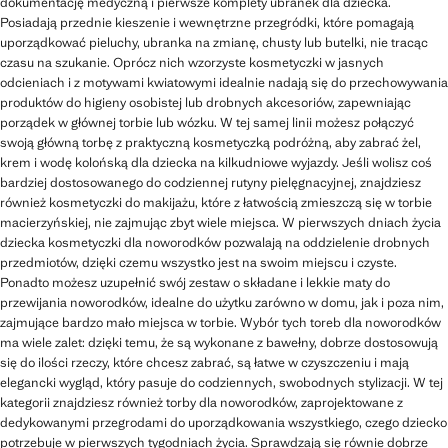
dokumentację medyczną i pierwsze komplety ubranek dla dziecka.
Posiadają przednie kieszenie i wewnętrzne przegródki, które pomagają
uporządkować pieluchy, ubranka na zmianę, chusty lub butelki, nie tracąc
czasu na szukanie. Oprócz nich wzorzyste kosmetyczki w jasnych
odcieniach i z motywami kwiatowymi idealnie nadają się do przechowywania
produktów do higieny osobistej lub drobnych akcesoriów, zapewniając
porządek w głównej torbie lub wózku. W tej samej linii możesz połączyć
swoją główną torbę z praktyczną kosmetyczką podróżną, aby zabrać żel,
krem i wodę kolońską dla dziecka na kilkudniowe wyjazdy. Jeśli wolisz coś
bardziej dostosowanego do codziennej rutyny pielęgnacyjnej, znajdziesz
również kosmetyczki do makijażu, które z łatwością zmieszczą się w torbie
macierzyńskiej, nie zajmując zbyt wiele miejsca. W pierwszych dniach życia
dziecka kosmetyczki dla noworodków pozwalają na oddzielenie drobnych
przedmiotów, dzięki czemu wszystko jest na swoim miejscu i czyste.
Ponadto możesz uzupełnić swój zestaw o składane i lekkie maty do
przewijania noworodków, idealne do użytku zarówno w domu, jak i poza nim,
zajmujące bardzo mało miejsca w torbie. Wybór tych toreb dla noworodków
ma wiele zalet: dzięki temu, że są wykonane z bawełny, dobrze dostosowują
się do ilości rzeczy, które chcesz zabrać, są łatwe w czyszczeniu i mają
elegancki wygląd, który pasuje do codziennych, swobodnych stylizacji. W tej
kategorii znajdziesz również torby dla noworodków, zaprojektowane z
dedykowanymi przegrodami do uporządkowania wszystkiego, czego dziecko
potrzebuje w pierwszych tygodniach życia. Sprawdzają się równie dobrze