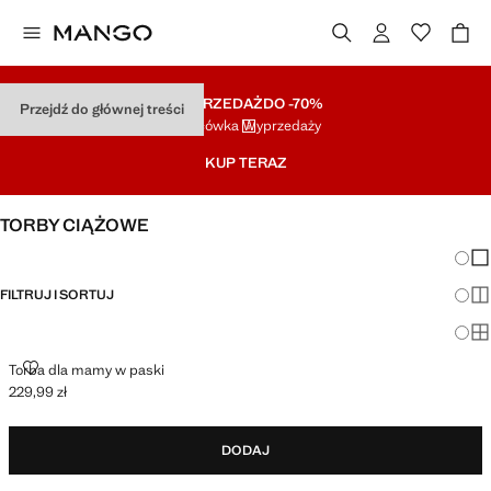
WYPRZEDAŻ
DO -70%
Przejdź do głównej treści
Końcówka Wyprzedaży
KUP TERAZ
TORBY CIĄŻOWE
Zmian
Pok
FILTRUJ I SORTUJ
Pok
Po
TORBA DLA MAMY W PASKI
Torba dla mamy w paski
229,99 zł
Aktualna cena [229,99 zł ]
DODAJ