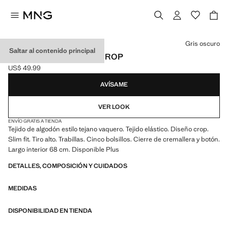
Selecciona un color
Gris oscuro
Saltar al contenido principal
JEANS CLAUDIA SLIM CROP
US$ 49.99
Precio actual [US$ 49.99 ]
AVÍSAME
VER LOOK
ENVÍO GRATIS A TIENDA
Tejido de algodón estilo tejano vaquero. Tejido elástico. Diseño crop.
Slim fit. Tiro alto. Trabillas. Cinco bolsillos. Cierre de cremallera y botón.
Largo interior 68 cm. Disponible Plus
DETALLES, COMPOSICIÓN Y CUIDADOS
MEDIDAS
DISPONIBILIDAD EN TIENDA