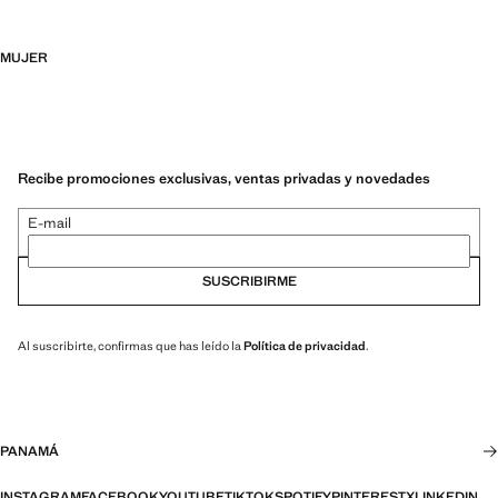
MUJER
Recibe promociones exclusivas, ventas privadas y novedades
E-mail
SUSCRIBIRME
Al suscribirte, confirmas que has leído la
Política de privacidad
.
PANAMÁ
INSTAGRAM
FACEBOOK
YOUTUBE
TIKTOK
SPOTIFY
PINTEREST
X
LINKEDIN