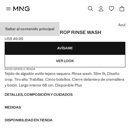
Selecciona un color
Azul
Saltar al contenido principal
JEANS CLAUDIA SLIM CROP RINSE WASH
US$ 49.99
Precio actual [US$ 49.99 ]
AVÍSAME
VER LOOK
ENVÍO GRATIS A TIENDA
Tejido de algodón estilo tejano vaquero. Rinse wash. Slim fit. Diseño
crop. Tiro alto. Trabillas. Cinco bolsillos. Cierre delantero de cremallera
y botón. Largo interior 68 cm. Disponible Plus
DETALLES, COMPOSICIÓN Y CUIDADOS
MEDIDAS
DISPONIBILIDAD EN TIENDA