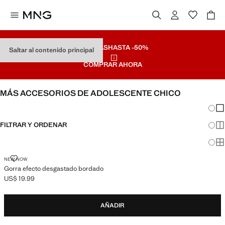
REBAJAS
HASTA -50%
Saltar al contenido principal
COMPRAR AHORA
MÁS ACCESORIOS DE ADOLESCENTE CHICO
Cambi
Mos
FILTRAR Y ORDENAR
Mos
Mos
GORRA EFECTO DESGASTADO BORDADO
NEW NOW
Gorra efecto desgastado bordado
US$ 19.99
Precio actual [US$ 19.99 ]
AÑADIR