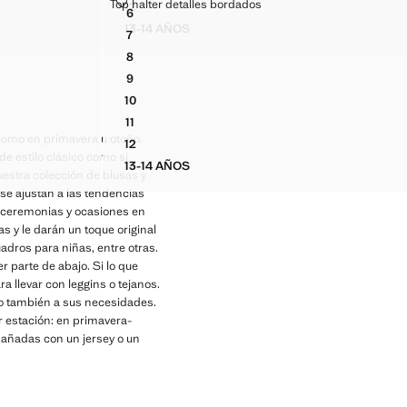
TOP HALTER DETALLES BORDADOS
Top halter detalles bordados
12
Tallas
6
CAMISA ALGODÓN VOLANTES
TOP HALTER DETALLES BORDADOS
US$ 35.99
13-14 AÑOS
Precio actual [US$ 35.99 ]
7
NTES
CAMISA ALGODÓN VOLANTES
TOP HALTER DETALLES BORDADOS
8
TOP HALTER DETALLES BORDADOS
9
TOP HALTER DETALLES BORDADOS
10
TOP HALTER DETALLES BORDADOS
11
TOP HALTER DETALLES BORDADOS
como en primavera u otoño.
12
TOP HALTER DETALLES BORDADOS
e estilo clásico como si
13-14 AÑOS
TOP HALTER DETALLES BORDADOS
uestra colección de blusas y
se ajustan a las tendencias
a ceremonias y ocasiones en
s y le darán un toque original
dros para niñas, entre otras.
 parte de abajo. Si lo que
a llevar con leggins o tejanos.
ino también a sus necesidades.
r estación: en primavera-
pañadas con un jersey o un