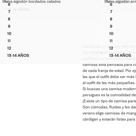
BLUSA ALGODÓN BORDADOS CALADOS
BLUSA ALGOD
Blusa algodón bordados calados
Blusa algodón ani
12
13-14 AÑOS
Tallas
Tallas
6
6
CAMISA CUELLO BABYDOLL BORDADOS
BLUSA 
BLUSA ALGODÓN BORDADOS CALADOS
BLUSA ALGO
US$ 35.99
US$ 35.99
13-14 AÑOS
Precio actual [US$ 35.99 ]
Precio actual [US
7
7
CAMISA CUELLO BABYDOLL BORDADOS
BLUSA ALGODÓN BORDADOS CALADOS
BLUSA ALGO
8
8
BLUSA ALGODÓN BORDADOS CALADOS
BLUSA ALGO
9
9
BLUSA ALGODÓN BORDADOS CALADOS
BLUSA ALGO
10
10
BLUSA ALGODÓN BORDADOS CALADOS
BLUSA ALGO
11
11
BLUSA ALGODÓN BORDADOS CALADOS
BLUSA ALGO
Las blusas y camisas son esa
12
12
BLUSA ALGODÓN BORDADOS CALADOS
BLUSA ALGO
Son fáciles de combinar, cómo
13-14 AÑOS
13-14 AÑOS
BLUSA ALGODÓN BORDADOS CALADOS
BLUSA 
prefieres un estilo desenfada
camisas está pensada para niñ
de cada franja de edad. Por e
las que el outfit debe ser má
al outfit de las más pequeñas
Si buscas una camisa moderna 
persigues es la comodidad de t
¡Existe un tipo de camisa para
Son cómodas, fluidas y les da
verano elige camisas de mang
cárdigan y estarán listas par