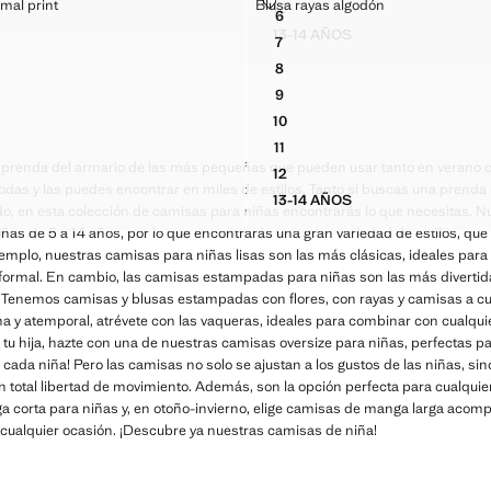
ÓN ANIMAL PRINT
BLUSA RAYAS ALGODÓN
mal print
Blusa rayas algodón
12
Tallas
6
HALTER FRUNCIDOS LATERALES
CAMISA ALGODÓN VOLANTES
DÓN ANIMAL PRINT
BLUSA RAYAS ALGODÓN
US$ 29.99
13-14 AÑOS
$ 35.99 ]
Precio actual [US$ 29.99 ]
7
CAMISA ALGODÓN VOLA
DÓN ANIMAL PRINT
BLUSA RAYAS ALGODÓN
8
DÓN ANIMAL PRINT
BLUSA RAYAS ALGODÓN
9
DÓN ANIMAL PRINT
BLUSA RAYAS ALGODÓN
10
DÓN ANIMAL PRINT
BLUSA RAYAS ALGODÓN
11
DÓN ANIMAL PRINT
BLUSA RAYAS ALGODÓN
 prenda del armario de las más pequeñas que pueden usar tanto en verano 
12
DÓN ANIMAL PRINT
BLUSA RAYAS ALGODÓN
das y las puedes encontrar en miles de estilos. Tanto si buscas una prenda d
13-14 AÑOS
ALGODÓN ANIMAL PRINT
BLUSA RAYAS ALGODÓN
do, en esta colección de camisas para niñas encontrarás lo que necesitas. N
as de 5 a 14 años, por lo que encontrarás una gran variedad de estilos, que 
jemplo, nuestras camisas para niñas lisas son las más clásicas, ideales par
s formal. En cambio, las camisas estampadas para niñas son las más divertida
. Tenemos camisas y blusas estampadas con flores, con rayas y camisas a cua
y atemporal, atrévete con las vaqueras, ideales para combinar con cualquier
u hija, hazte con una de nuestras camisas oversize para niñas, perfectas par
 cada niña! Pero las camisas no solo se ajustan a los gustos de las niñas, s
n total libertad de movimiento. Además, son la opción perfecta para cualquie
a corta para niñas y, en otoño-invierno, elige camisas de manga larga acom
a cualquier ocasión. ¡Descubre ya nuestras camisas de niña!