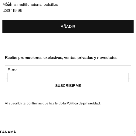
MOCHILA MULTIFUNCIONAL BOLSILLOS
Mochila multifuncional bolsillos
US$ 119.99
Precio actual [US$ 119.99 ]
AÑADIR
Recibe promociones exclusivas, ventas privadas y novedades
E-mail
SUSCRIBIRME
Al suscribirte, confirmas que has leído la
Política de privacidad
.
PANAMÁ