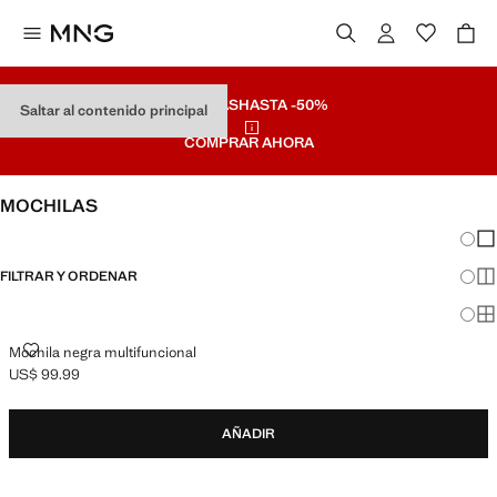
REBAJAS
HASTA -50%
Saltar al contenido principal
COMPRAR AHORA
MOCHILAS
Cambi
Mos
FILTRAR Y ORDENAR
Mos
Mos
MOCHILA NEGRA MULTIFUNCIONAL
Mochila negra multifuncional
US$ 99.99
Precio actual [US$ 99.99 ]
AÑADIR