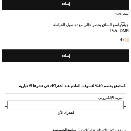
إضافة
متوفر PLUS
جينز واسع الساق بخصر عالي مع تفاصيل الخياطة
جينز واسع الساق بخصر عالي مع تفاصيل الخياطة
OMR ١٩٫٩٠
السعر الحالي [OMR ١٩٫٩٠ ]
+4 المزيد من الألوان
4
+
إضافة
-استمتع بخصم 10% لتسوقك القادم عند اشتراكك في نشرتنا الاخبارية
البريد الإلكتروني
اشترك الأن
من خلال الاشتراك، فإنك تؤكد أنك قرأت
سياسة الخصوصية
.