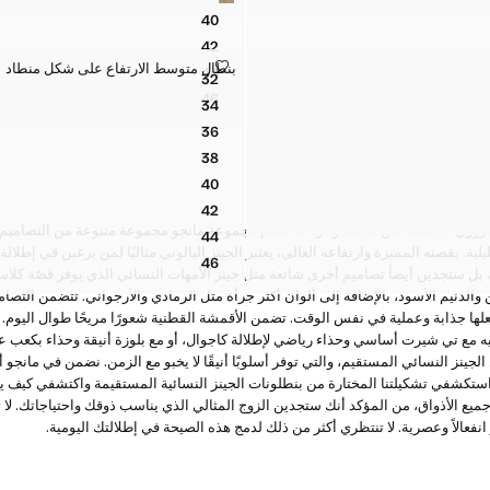
جينز فضفاض بتفاصيل مسامير معدنية
40
جينز فضفاض بتفاصيل مسامير معدنية
42
جينز فضفاض بتفاصيل مسامير معدنية
بنطال متوسط الارتفاع على شكل منطاد
بنطال متوسط الارتفاع على شكل منطاد
44
المقاسات
32
جينز فضفاض بتفاصيل مسامير معدنية
بنطال متوسط الارتفاع على شكل منط
OMR ١٩٫٩٠
46
السعر الحالي [OMR ١٩٫٩٠ ]
34
جينز فضفاض بتفاصيل مسامير معدنية
بنطال متوسط الارتفاع على شكل منط
36
بنطال متوسط الارتفاع على شكل منط
38
بنطال متوسط الارتفاع على شكل منط
40
بنطال متوسط الارتفاع على شكل منط
42
بنطال متوسط الارتفاع على شكل منط
ضروري للباحثات عن الأناقة والراحة. تقدم مجموعة مانجو مجموعة متنوعة من التصاميم 
44
بنطال متوسط الارتفاع على شكل منط
لية. بقصته المميزة وارتفاعه العالي، يعتبر الجينز البالوني مثاليًا لمن يرغبن في إطلا
46
بنطال متوسط الارتفاع على شكل منط
ل ستجدين أيضاً تصاميم أخرى شائعة مثل جينز الأمهات النسائي الذي يوفر قصّة كلاسيكي
ن والدنيم الأسود، بالإضافة إلى ألوان أكثر جرأة مثل الرمادي والأرجواني. تتضمن التصا
علها جذابة وعملية في نفس الوقت. تضمن الأقمشة القطنية شعورًا مريحًا طوال اليوم. 
يه مع تي شيرت أساسي وحذاء رياضي لإطلالة كاجوال، أو مع بلوزة أنيقة وحذاء بكعب عا
الجينز النسائي المستقيم، والتي توفر أسلوبًا أنيقًا لا يخبو مع الزمن. نضمن في مان
. استكشفي تشكيلتنا المختارة من بنطلونات الجينز النسائية المستقيمة واكتشفي كيف ي
يع الأذواق، من المؤكد أنك ستجدين الزوج المثالي الذي يناسب ذوقك واحتياجاتك. لا
نفعالاً وعصرية. لا تنتظري أكثر من ذلك لدمج هذه الصيحة في إطلالتك اليومية.