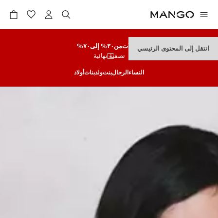
تنزيلات
من٣٠% إلى٧٠%
انتقل إلى المحتوى الرئيسي
تصفية نهائية
النساء
الرجال
بنت
ولد
بنات
أولاد