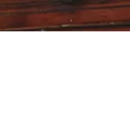
-استمتع بخصم 10% لتسوقك القادم عند اشتراكك في نشرتنا الاخبارية
البريد الإلكتروني
اشترك الأن
من خلال الاشتراك، فإنك تؤكد أنك قرأت
سياسة الخصوصية
.