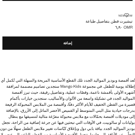
تيشيرت قطن بتفاصيل طباعة
NEW NOW
تيشيرت قطن بتفاصيل طباعة
OMR ٦٫٩٠
السعر الحالي [OMR ٦٫٩٠ ]
إضافة
تُعد أقمصة وبوديز المواليد الجدد تلك القطع الأساسية المريحة والسهلة التي تُكمل أي
إطلالة يومية للطفل. في مجموعة Mango Kids ستجدين تصاميم مصممة لمرافقة
أشهره الأولى بأقمشة ناعمة، وقصّات عملية، وتفاصيل رقيقة، حيث تبرز أقمصة
المواليد الجدد في تشكيلة واسعة من الألوان والأساليب. ستجدين خيارات بأكمام
قصيرة من القطن الخفيف للأيام الأكثر دفئًا، وأقمصة من الملابس المحبوكة الرفيعة
بدرجات حيادية مثل البني المتوسط أو القميص الأخضر المائل إلى الأزرق، بالإضافة
إلى موديلات أقمصة بحمّالات مع ملابس محبوكة مفرّغة مثالية لتنسيقها مع بنطال
بوليانات أو سالوبيت. في الأوقات التي تبحثين فيها عن جرعة إضافية من الراحة، تجعل
بوديز المواليد الجدد بياقة بابي دول وبإغلاق كبّاسات تغيير ملابس الطفل سهلًا من دون
التخلّي عن الأناقة. إلى جانبها، تتحول الأقمصة الأساسية من القطن الناعم إلى عنصر لا