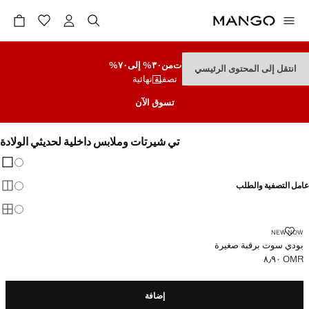
تنزيلات
من٣٠% إلى٧٠%
انتقل إلى المحتوى الرئيسي
تصفية نهائية
تسوق الآن
تي شيرتات وملابس داخلية لحديثي الولادة
تغيير 
عرض
عامل التصفية والطلب
عرض
عرض
بودي سوت برقبة صغيرة
NEW NOW
بودي سوت برقبة صغيرة
OMR ٨٫٩٠
السعر الحالي [OMR ٨٫٩٠ ]
إضافة