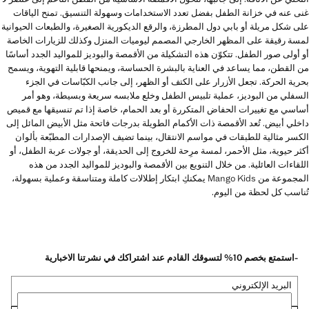
غنى عنه في خزانة الطفل بفضل تعدد الاستخدامات وسهولة التنسيق. تمنح الياقات
على شكل مريلة أو بابي دول المطرزة، والرقع الديكورية الصغيرة، والطبعات الحيوانية
لمسة رقيقة على المظهر الخارجي المصمم ليوميات المنزل وكذلك للزيارات الخاصة
أو أولى صور الطفل. تتكوّن هذه التشكيلة من الأقمصة والبوديز للمواليد الجدد أساسًا
من القطن، مما يساعد في العناية بالبشرة الحساسة، ويمنحها قابلية التهوية، ويسمح
بحرية الحركة. تجعل الأزرار على الكتف أو الظهر، إلى جانب الكبّاسات في الجزء
السفلي من البوديز، عملية تلبيس الطفل وخلع ملابسه سريعة وبسيطة، وهو أمر
أساسي مع تغييرات الحفاض المتكررة أو بعد الحمام، خاصة إذا تم تنسيقها مع قميص
داخلي أبيض. تُعد الأقمصة ذات الأكمام الطويلة بدرجات فاتحة مثل الأبيض المائل إلى
الكسر مثالية للطبقات في مواسم الانتقال، بينما تضيف الإصدارات المطبّعة بألوان
أكثر حيوية، مثل الأحمر، لمسة مرِحة للخروج إلى الحديقة، أو جولات عربة الطفل، أو
اللقاءات العائلية. من خلال التنويع بين الأقمصة والبوديز للمواليد الجدد من هذه
المجموعة من Mango Kids يمكنكِ ابتكار إطلالات كاملة ومتناسقة وعملية بسهولة،
تُناسب كل لحظة من اليوم.
-استمتع بخصم 10% لتسوقك القادم عند اشتراكك في نشرتنا الاخبارية
البريد الإلكتروني