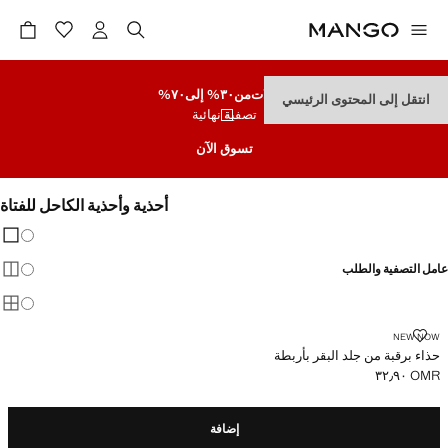
تنزيلات
من٣٠% إلى٧٠%
انتقل إلى المحتوى الرئيسي
تصفية نهائية
تسوق الآن
أحذية وأحذية الكاحل للفتاة
تغيير 
عرض
عامل التصفية والطلب
عرض
عرض
حذاء برقبة من جلد البقر بأربطة
NEW NOW
حذاء برقبة من جلد البقر بأربطة
OMR ٣٢٫٩٠
السعر الحالي [OMR ٣٢٫٩٠ ]
إضافة