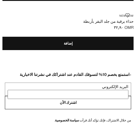
حذاء برقبة من جلد البقر بأربطة
NEW NOW
حذاء برقبة من جلد البقر بأربطة
OMR ٣٢٫٩٠
السعر الحالي [OMR ٣٢٫٩٠ ]
إضافة
-استمتع بخصم 10% لتسوقك القادم عند اشتراكك في نشرتنا الاخبارية
البريد الإلكتروني
اشترك الأن
من خلال الاشتراك، فإنك تؤكد أنك قرأت
سياسة الخصوصية
.