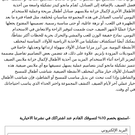
فصل الصيف. بالإضافة إلى الصنادل، تُقدّم مانجو كيدز تشكيلة واسعة من أحذية
الأطفال الأخرى لإكمال خزانة ملابسهم. صنادل أطفال مريحة وعملية للاستخدام
اليومي تُناسب الصنادل في هذه المجموعة مناسباتٍ مُختلفة، مثل قضاء فترة ما بعد
الظهيرة في اللعب، أو نزهة عائلية، أو حتى مناسبة رسمية. تصميمها المفتوح يجعلها
خيارًا عمليًا لأشهر الصيف، حيث صُممت لتوفير الراحة والانتعاش في الاستخدام
اليومي. نماذج خفيفة الوزن للعب والمشي والتحرك بحرية للحظات أكثر نشاطًا،
يمكنك أيضًا استكشاف تشكيلتنا من الأحذية الرياضية للأولاد، المناسبة لمختلف
الأنشطة اليومية. من أبرز مزايا صنادل الأولاد سهولة ارتدائها وتعديلها، خاصةً في
الموديلات المزودة بإبزيم. علاوة على ذلك، قد تتضمن بعض التصاميم تفاصيل مصممة
لتعزيز الراحة أثناء الاستخدام. المزيد من أحذية الأطفال لإكمال خزانة ملابس الصيف
تتميز تشكيلة مانجو كيدز بتصاميم عملية يسهل تنسيقها مع أي ملابس صيفية. هذه
الصنادل للأولاد خيار مثالي لمختلف الأنشطة الصيفية. شباشب أطفال للمسبح
والشاطئ وإذا كنت تبحث عن بديل مناسب للمسبح أو الشاطئ، فإن شباشب الأطفال
خيار عملي آخر لأيام الصيف. اكتشف المجموعة واختر الحذاء الذي يناسب احتياجاتك
في أي وقت.
-استمتع بخصم 10% لتسوقك القادم عند اشتراكك في نشرتنا الاخبارية
البريد الإلكتروني