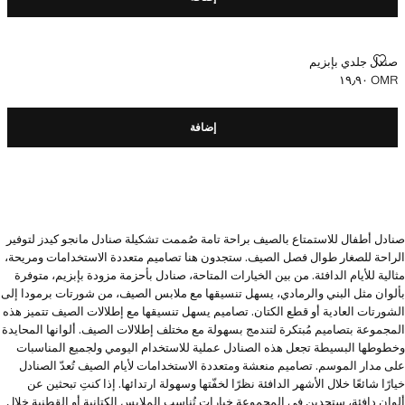
صندل جلدي بإبزيم
صندل جلدي بإبزيم
OMR ١٩٫٩٠
السعر الحالي [OMR ١٩٫٩٠ ]
إضافة
صنادل أطفال للاستمتاع بالصيف براحة تامة صُممت تشكيلة صنادل مانجو كيدز لتوفير
الراحة للصغار طوال فصل الصيف. ستجدون هنا تصاميم متعددة الاستخدامات ومريحة،
مثالية للأيام الدافئة. من بين الخيارات المتاحة، صنادل بأحزمة مزودة بإبزيم، متوفرة
بألوان مثل البني والرمادي، يسهل تنسيقها مع ملابس الصيف، من شورتات برمودا إلى
الشورتات العادية أو قطع الكتان. تصاميم يسهل تنسيقها مع إطلالات الصيف تتميز هذه
المجموعة بتصاميم مُبتكرة لتندمج بسهولة مع مختلف إطلالات الصيف. ألوانها المحايدة
وخطوطها البسيطة تجعل هذه الصنادل عملية للاستخدام اليومي ولجميع المناسبات
على مدار الموسم. تصاميم منعشة ومتعددة الاستخدامات لأيام الصيف تُعدّ الصنادل
خيارًا شائعًا خلال الأشهر الدافئة نظرًا لخفّتها وسهولة ارتدائها. إذا كنتِ تبحثين عن
ألوان دافئة، ستجدين في المجموعة خيارات تُناسب الملابس الكتانية أو القطنية خلال