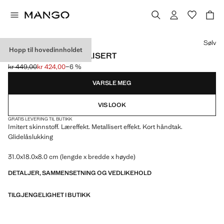
Velg en farge
Sølv
Hopp til hovedinnholdet
HÅNDVESKE METALLISERT
kr 449,00
kr 424,00
−6 %
Første pris strøket [kr 449,00 ]
Gjeldende pris [kr 424,00 ]
VARSLE MEG
VIS LOOK
GRATIS LEVERING TIL BUTIKK
Imitert skinnstoff. Læreffekt. Metallisert effekt. Kort håndtak.
Glidelåslukking
31.0x18.0x8.0 cm (lengde x bredde x høyde)
DETALJER, SAMMENSETNING OG VEDLIKEHOLD
TILGJENGELIGHET I BUTIKK