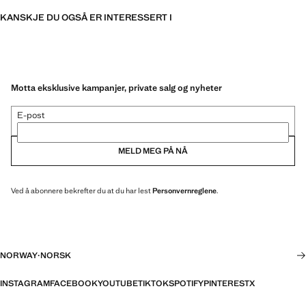
KANSKJE DU OGSÅ ER INTERESSERT I
Motta eksklusive kampanjer, private salg og nyheter
E-post
MELD MEG PÅ NÅ
Ved å abonnere bekrefter du at du har lest
Personvernreglene
.
NORWAY
·
NORSK
INSTAGRAM
FACEBOOK
YOUTUBE
TIKTOK
SPOTIFY
PINTEREST
X