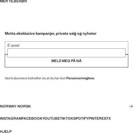
MER TILBEHØR
Motta eksklusive kampanjer, private salg og nyheter
E-post
MELD MEG PÅ NÅ
Ved å abonnere bekrefter du at du har lest
Personvernreglene
.
NORWAY
·
NORSK
INSTAGRAM
FACEBOOK
YOUTUBE
TIKTOK
SPOTIFY
PINTEREST
X
HJELP