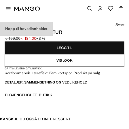
Velg en farge
Svart
Hopp til hovedinnholdet
KORTHOLDER I TEKSTUR
kr 199,00
kr 184,00
−8 %
Første pris strøket [kr 199,00 ]
Gjeldende pris [kr 184,00 ]
LEGG TIL
VIS LOOK
GRATIS LEVERING TIL BUTIKK
Kortlommebok. Læreffekt. Fem kortspor. Produkt på salg
DETALJER, SAMMENSETNING OG VEDLIKEHOLD
TILGJENGELIGHET I BUTIKK
KANSKJE DU OGSÅ ER INTERESSERT I