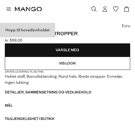
Velg en farge
Ecru
Hopp til hovedinnholdet
HEKLET TOPP MED STROPPER
kr 399,00
Gjeldende pris [kr 399,00 ]
VARSLE MEG
VIS LOOK
GRATIS LEVERING TIL BUTIKK
Heklet stoff. Bomullsblanding. Rund hals. Brede stropper. Ermeløs.
Ingen lukking
DETALJER, SAMMENSETNING OG VEDLIKEHOLD
MÅL
TILGJENGELIGHET I BUTIKK