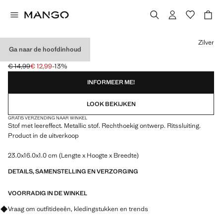
Kies een kleur
Zilver
Ga naar de hoofdinhoud
METALLIC CLUTCH
€ 14,99
€ 12,99
-13%
Oorspronkelijke prijs doorgehaald [€ 14,99 ]
Huidige prijs [€ 12,99 ]
INFORMEER ME!
LOOK BEKIJKEN
GRATIS VERZENDING NAAR WINKEL
Stof met leereffect. Metallic stof. Rechthoekig ontwerp. Ritssluiting.
Product in de uitverkoop
23.0x16.0x1.0 cm (Lengte x Hoogte x Breedte)
DETAILS, SAMENSTELLING EN VERZORGING
VOORRADIG IN DE WINKEL
Vraag om outfitideeën, kledingstukken en trends