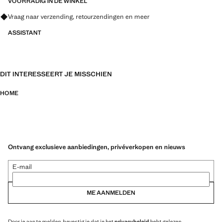
VOORRADIG IN DE WINKEL
Vraag naar verzending, retourzendingen en meer
ASSISTANT
DIT INTERESSEERT JE MISSCHIEN
HOME
Ontvang exclusieve aanbiedingen, privéverkopen en nieuws
E-mail
ME AANMELDEN
Door je aan te melden, bevestig je dat je het
privacybeleid
hebt gelezen.