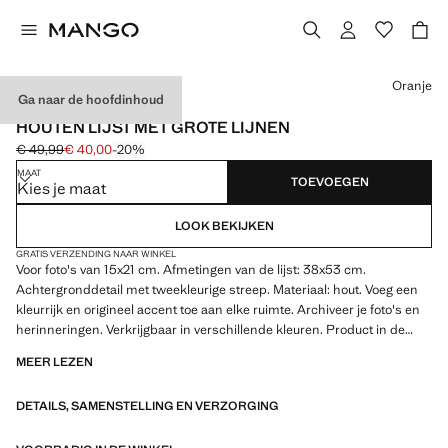
Kies een kleur
Oranje
Ga naar de hoofdinhoud
MADE IN SPAIN
HOUTEN LIJST MET GROTE LIJNEN
€ 49,99
€ 40,00
-20%
Oorspronkelijke prijs doorgehaald [€ 49,99 ]
Huidige prijs [€ 40,00 ]
MAAT
TOEVOEGEN
Kies je maat
LOOK BEKIJKEN
GRATIS VERZENDING NAAR WINKEL
Voor foto's van 15x21 cm. Afmetingen van de lijst: 38x53 cm.
Achtergronddetail met tweekleurige streep. Materiaal: hout. Voeg een
kleurrijk en origineel accent toe aan elke ruimte. Archiveer je foto's en
herinneringen. Verkrijgbaar in verschillende kleuren. Product in de
uitverkoop
MEER LEZEN
DETAILS, SAMENSTELLING EN VERZORGING