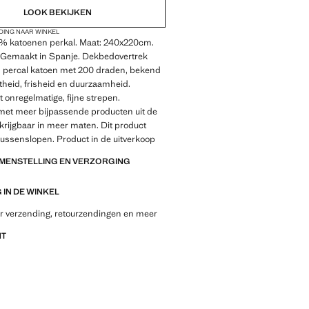
LOOK BEKIJKEN
DING NAAR WINKEL
0% katoenen perkal. Maat: 240x220cm.
 Gemaakt in Spanje. Dekbedovertrek
 percal katoen met 200 draden, bekend
theid, frisheid en duurzaamheid.
onregelmatige, fijne strepen.
et meer bijpassende producten uit de
erkrijgbaar in meer maten. Dit product
ussenslopen. Product in de uitverkoop
AMENSTELLING EN VERZORGING
IN DE WINKEL
r verzending, retourzendingen en meer
NT