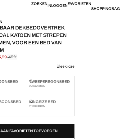
ZOEKEN
FAVORIETEN
INLOGGEN
SHOPPINGBAG
IN
BAAR DEKBEDOVERTREK
CAL KATOEN MET STREPEN
MEN, VOOR EEN BED VAN
CM
5,99
-49%
jke prijs doorgehaald [€ 69,99 ]
 [€ 35,99 ]
ur
Bleekroze
OONSBED
TWEEPERSOONSBED
!
Ik wil hem!
220X220CM
SOONSBED
KINGSIZE BED
!
Ik wil hem!
260X240CM
EDEN!
AAN FAVORIETEN TOEVOEGEN