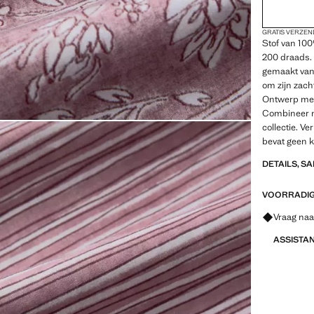
GRATIS VERZEN
Stof van 10
200 draads.
gemaakt van
om zijn zach
Ontwerp met 
Combineer m
collectie. V
bevat geen k
DETAILS, S
VOORRADIG 
Vraag naa
ASSISTA