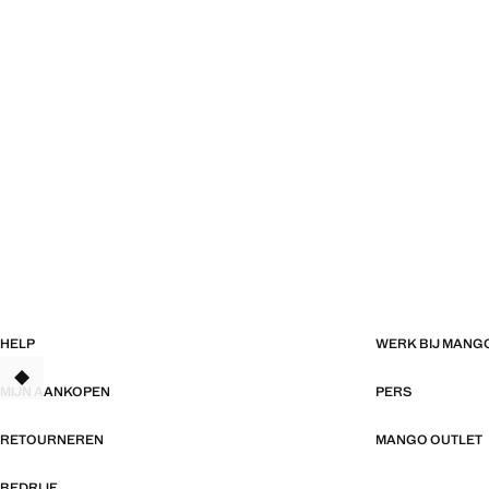
HELP
WERK BIJ MANG
TANT
MIJN AANKOPEN
PERS
RETOURNEREN
MANGO OUTLET
BEDRIJF