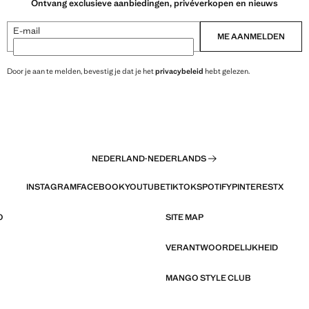
Ontvang exclusieve aanbiedingen, privéverkopen en nieuws
E-mail
ME AANMELDEN
Door je aan te melden, bevestig je dat je het
privacybeleid
hebt gelezen.
NEDERLAND
·
NEDERLANDS
INSTAGRAM
FACEBOOK
YOUTUBE
TIKTOK
SPOTIFY
PINTEREST
X
O
SITE MAP
VERANTWOORDELIJKHEID
MANGO STYLE CLUB