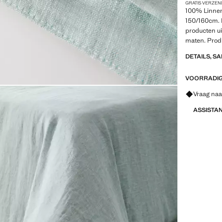
GRATIS VERZEN
100% Linnen
150/160cm. 
producten ui
maten. Produ
DETAILS, S
VOORRADIG 
Vraag naa
ASSISTA