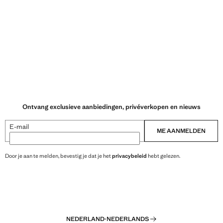
Ontvang exclusieve aanbiedingen, privéverkopen en nieuws
E-mail
ME AANMELDEN
Door je aan te melden, bevestig je dat je het
privacybeleid
hebt gelezen.
NEDERLAND
·
NEDERLANDS