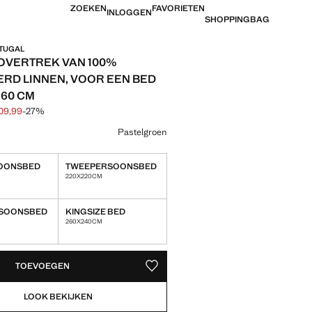
ZOEKEN
FAVORIETEN
INLOGGEN
SHOPPINGBAG
RTUGAL
OVERTREK VAN 100%
RD LINNEN, VOOR EEN BED
160 CM
09,99
-27%
jke prijs doorgehaald [€ 149,99 ]
 [€ 109,99 ]
ur
Pastelgroen
OONSBED
TWEEPERSOONSBED
enheden!
220X220CM
SOONSBED
KINGSIZE BED
260X240CM
EDEN!
TOEVOEGEN
OPSLAAN ALS FAVORIET
LOOK BEKIJKEN