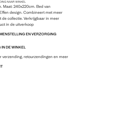
DING NAAR WINKEL
. Maat: 240x220cm. Bed van
Effen design. Combineert met meer
t de collectie. Verkrijgbaar in meer
ct in de uitverkoop
AMENSTELLING EN VERZORGING
IN DE WINKEL
r verzending, retourzendingen en meer
NT