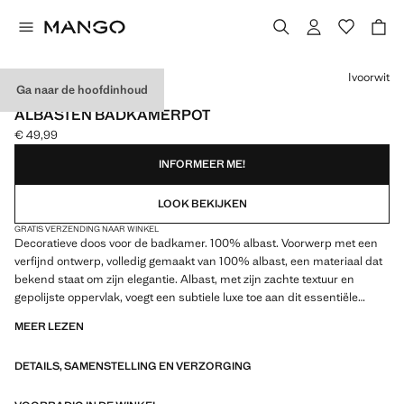
Kies een kleur
Ivoorwit
Ga naar de hoofdinhoud
PREMIUM
ALBASTEN BADKAMERPOT
€ 49,99
Huidige prijs [€ 49,99 ]
INFORMEER ME!
LOOK BEKIJKEN
GRATIS VERZENDING NAAR WINKEL
Decoratieve doos voor de badkamer. 100% albast. Voorwerp met een
verfijnd ontwerp, volledig gemaakt van 100% albast, een materiaal dat
bekend staat om zijn elegantie. Albast, met zijn zachte textuur en
gepolijste oppervlak, voegt een subtiele luxe toe aan dit essentiële
accessoire. Combineer met meer producten uit de collectie.
MEER LEZEN
Combineert functionaliteit en elegantie
DETAILS, SAMENSTELLING EN VERZORGING
12.0x6.0x12.0 cm (Lengte x Hoogte x Breedte)