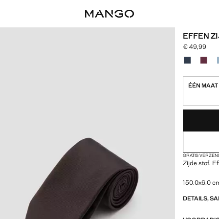
EFFEN Z
€ 49,99
Huidige prijs
Kies een kle
ÉÉN MAAT
LAATSTE EENH
IK WIL HEM!
GRATIS VERZEN
Zijde stof. 
150.0x6.0 c
DETAILS, S