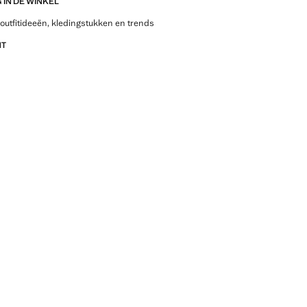
IN DE WINKEL
outfitideeën, kledingstukken en trends
NT