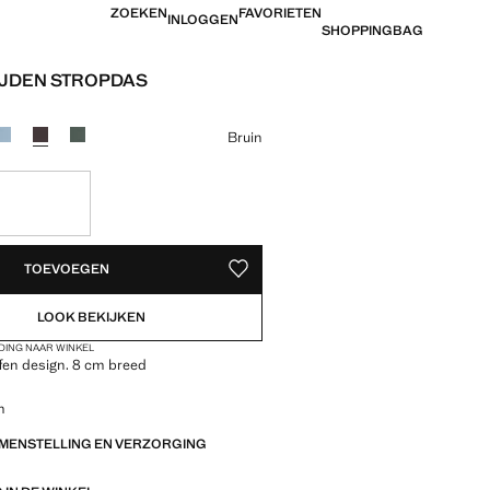
ZOEKEN
FAVORIETEN
INLOGGEN
SHOPPINGBAG
IJDEN STROPDAS
 [€ 49,99 ]
ur
Bruin
EDEN!
TOEVOEGEN
OPSLAAN ALS FAVORIET
LOOK BEKIJKEN
DING NAAR WINKEL
Effen design. 8 cm breed
m
AMENSTELLING EN VERZORGING