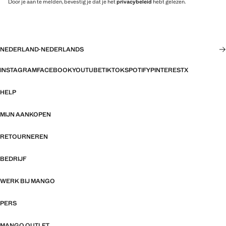
Door je aan te melden, bevestig je dat je het
privacybeleid
hebt gelezen.
NEDERLAND
·
NEDERLANDS
INSTAGRAM
FACEBOOK
YOUTUBE
TIKTOK
SPOTIFY
PINTEREST
X
HELP
MIJN AANKOPEN
RETOURNEREN
BEDRIJF
WERK BIJ MANGO
PERS
MANGO OUTLET