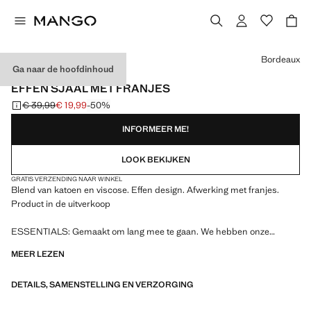
Kies een kleur
Bordeaux
Ga naar de hoofdinhoud
ESSENTIALS
EFFEN SJAAL MET FRANJES
€ 39,99
€ 19,99
-50%
Oorspronkelijke prijs doorgehaald [€ 39,99 ]
Huidige prijs [€ 19,99 ]
INFORMEER ME!
LOOK BEKIJKEN
GRATIS VERZENDING NAAR WINKEL
Blend van katoen en viscose. Effen design. Afwerking met franjes.
Product in de uitverkoop
ESSENTIALS: Gemaakt om lang mee te gaan. We hebben onze
kwaliteitseisen aangescherpt door onze artikelen nieuwe
MEER LEZEN
weerstandstests te laten ondergaan. Ontworpen met zorgvuldige
aandacht voor de vervaardiging ervan, zijn de artikelen nog duurzamer,
DETAILS, SAMENSTELLING EN VERZORGING
veelzijdiger en tijdlozer