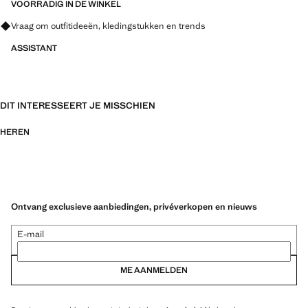
180.0x33.0 cm
VOORRADIG IN DE WINKEL
Vraag om outfitideeën, kledingstukken en trends
ASSISTANT
DIT INTERESSEERT JE MISSCHIEN
HEREN
Ontvang exclusieve aanbiedingen, privéverkopen en nieuws
E-mail
ME AANMELDEN