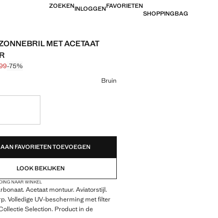
ZOEKEN
FAVORIETEN
INLOGGEN
SHOPPINGBAG
 ZONNEBRIL MET ACETAAT
R
,99
-75%
jke prijs doorgehaald [€ 35,99 ]
 [€ 8,99 ]
ur
Bruin
!
EDEN!
AAN FAVORIETEN TOEVOEGEN
LOOK BEKIJKEN
DING NAAR WINKEL
bonaat. Acetaat montuur. Aviatorstijl.
p. Volledige UV-bescherming met filter
Collectie Selection. Product in de