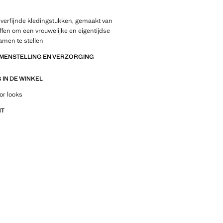
 verfijnde kledingstukken, gemaakt van
offen om een vrouwelijke en eigentijdse
amen te stellen
AMENSTELLING EN VERZORGING
IN DE WINKEL
outfitideeën, kledingstukken en trends
or looks
NT