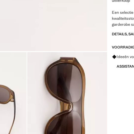
uitverkoop
Een selectie
kwaliteitsst
garderobe s
DETAILS, S
VOORRADIG 
Vraag om 
Ideeën vo
ASSISTA