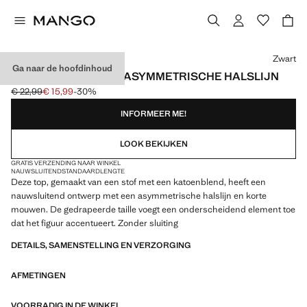
Kies een kleur
Zwart
Ga naar de hoofdinhoud
KATOENEN TOP MET ASYMMETRISCHE HALSLIJN
€ 22,99
€ 15,99
-30%
Oorspronkelijke prijs doorgehaald [€ 22,99 ]
Huidige prijs [€ 15,99 ]
INFORMEER ME!
LOOK BEKIJKEN
GRATIS VERZENDING NAAR WINKEL
NAUWSLUITEND
STANDAARDLENGTE
Deze top, gemaakt van een stof met een katoenblend, heeft een
nauwsluitend ontwerp met een asymmetrische halslijn en korte
mouwen. De gedrapeerde taille voegt een onderscheidend element toe
dat het figuur accentueert. Zonder sluiting
DETAILS, SAMENSTELLING EN VERZORGING
AFMETINGEN
VOORRADIG IN DE WINKEL