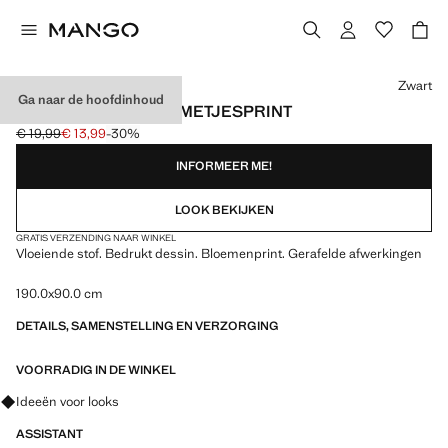
Kies een kleur
Zwart
Ga naar de hoofdinhoud
SJAALTJE MET BLOEMETJESPRINT
€ 19,99
€ 13,99
-30%
Oorspronkelijke prijs doorgehaald [€ 19,99 ]
Huidige prijs [€ 13,99 ]
INFORMEER ME!
LOOK BEKIJKEN
GRATIS VERZENDING NAAR WINKEL
Vloeiende stof. Bedrukt dessin. Bloemenprint. Gerafelde afwerkingen
190.0x90.0 cm
DETAILS, SAMENSTELLING EN VERZORGING
VOORRADIG IN DE WINKEL
Vraag om outfitideeën, kledingstukken en trends
Ideeën voor looks
ASSISTANT