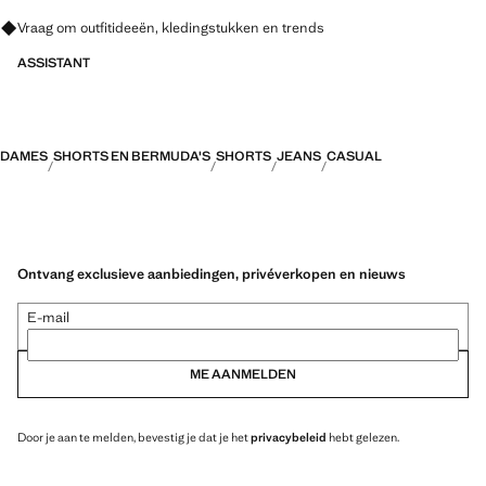
Vraag om outfitideeën, kledingstukken en trends
ASSISTANT
DAMES
SHORTS EN BERMUDA'S
SHORTS
JEANS
CASUAL
Ontvang exclusieve aanbiedingen, privéverkopen en nieuws
E-mail
ME AANMELDEN
Door je aan te melden, bevestig je dat je het
privacybeleid
hebt gelezen.