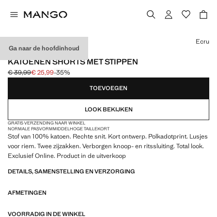
Kies een kleur
Ecru
Ga naar de hoofdinhoud
EXCLUSIEF ONLINE
KATOENEN SHORTS MET STIPPEN
€ 39,99
€ 25,99
-35%
Oorspronkelijke prijs doorgehaald [€ 39,99 ]
Huidige prijs [€ 25,99 ]
TOEVOEGEN
LOOK BEKIJKEN
GRATIS VERZENDING NAAR WINKEL
NORMALE PASVORM
MIDDELHOGE TAILLE
KORT
Stof van 100% katoen. Rechte snit. Kort ontwerp. Polkadotprint. Lusjes
voor riem. Twee zijzakken. Verborgen knoop- en ritssluiting. Total look.
Exclusief Online. Product in de uitverkoop
DETAILS, SAMENSTELLING EN VERZORGING
AFMETINGEN
VOORRADIG IN DE WINKEL