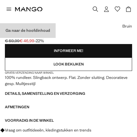
Kies een kleur
Bruin
Ga naar de hoofdinhoud
LEREN SANDAAL
€ 59,99
€ 46,99
-22%
Oorspronkelijke prijs doorgehaald [€ 59,99 ]
Huidige prijs [€ 46,99 ]
INFORMEER ME!
LOOK BEKIJKEN
GRATIS VERZENDING NAAR WINKEL
100% rundleer. Slingback ontwerp. Flat. Zonder sluiting. Decoratieve
gesp. Muiltjesstijl
DETAILS, SAMENSTELLING EN VERZORGING
AFMETINGEN
VOORRADIG IN DE WINKEL
Vraag om outfitideeën, kledingstukken en trends