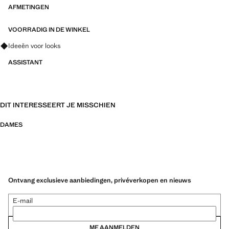
AFMETINGEN
VOORRADIG IN DE WINKEL
Vraag om outfitideeën, kledingstukken en trends
Ideeën voor looks
ASSISTANT
DIT INTERESSEERT JE MISSCHIEN
DAMES
Ontvang exclusieve aanbiedingen, privéverkopen en nieuws
E-mail
ME AANMELDEN