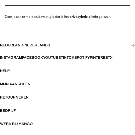
Door je aan te melden, bevestig je dat je het
privacybeleid
hebt gelezen.
NEDERLAND
·
NEDERLANDS
INSTAGRAM
FACEBOOK
YOUTUBE
TIKTOK
SPOTIFY
PINTEREST
X
HELP
MIJN AANKOPEN
RETOURNEREN
BEDRIJF
WERK BIJ MANGO