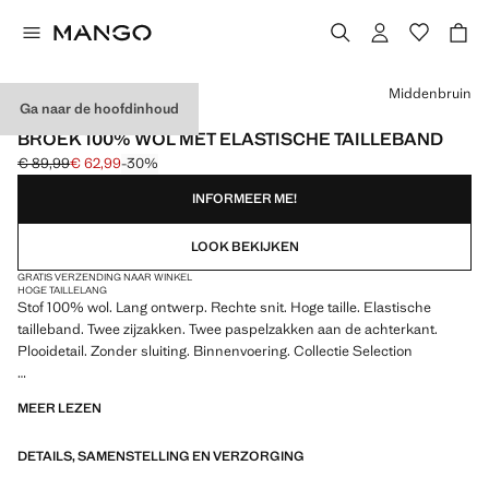
Kies een kleur
Middenbruin
Ga naar de hoofdinhoud
SELECTION
BROEK 100% WOL MET ELASTISCHE TAILLEBAND
€ 89,99
€ 62,99
-30%
Oorspronkelijke prijs doorgehaald [€ 89,99 ]
Huidige prijs [€ 62,99 ]
INFORMEER ME!
LOOK BEKIJKEN
GRATIS VERZENDING NAAR WINKEL
HOGE TAILLE
LANG
Stof 100% wol. Lang ontwerp. Rechte snit. Hoge taille. Elastische
tailleband. Twee zijzakken. Twee paspelzakken aan de achterkant.
Plooidetail. Zonder sluiting. Binnenvoering. Collectie Selection
Een selectie verfijnde kledingstukken, gemaakt van kwaliteitsstoffen
MEER LEZEN
om een vrouwelijke en eigentijdse garderobe samen te stellen
DETAILS, SAMENSTELLING EN VERZORGING