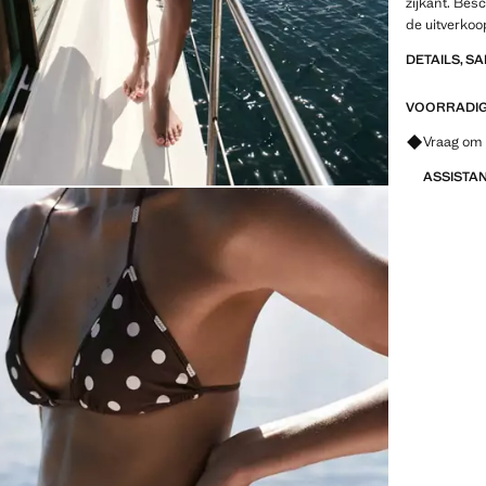
zijkant. Bes
de uitverkoo
DETAILS, S
VOORRADIG 
Vraag om 
ASSISTA