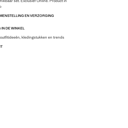
chikbaar set. Exclusief Online. Product in
p
AMENSTELLING EN VERZORGING
IN DE WINKEL
outfitideeën, kledingstukken en trends
NT