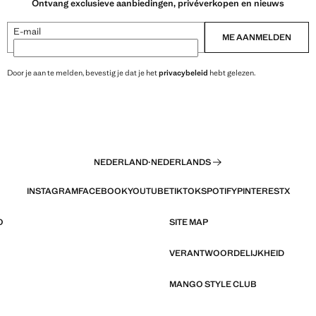
Ontvang exclusieve aanbiedingen, privéverkopen en nieuws
E-mail
ME AANMELDEN
Door je aan te melden, bevestig je dat je het
privacybeleid
hebt gelezen.
NEDERLAND
·
NEDERLANDS
INSTAGRAM
FACEBOOK
YOUTUBE
TIKTOK
SPOTIFY
PINTEREST
X
O
SITE MAP
VERANTWOORDELIJKHEID
MANGO STYLE CLUB