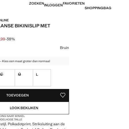
ZOEKEN
FAVORIETEN
INLOGGEN
SHOPPINGBAG
NLINE
ANSE BIKINISLIP MET
,99
-38%
jke prijs doorgehaald [€ 25,99 ]
 [€ 15,99 ]
ur
Bruin
- Kies een maat groter dan normaal
S
M
L
enheden!
Ik wil hem!
Ik wil hem!
EDEN!
TOEVOEGEN
OPSLAAN ALS FAVORIET
LOOK BEKIJKEN
DING NAAR WINKEL
DDELHOGE TAILLE
stijl. Polkadotprint. Striksluiting aan de