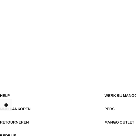
HELP
WERK BIJ MANG
TANT
MIJN AANKOPEN
PERS
RETOURNEREN
MANGO OUTLET
BEDRIJF