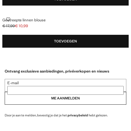
GESTREEPTE LINNEN BLOUSE
Gestreepte linnen blouse
€ 17,99
€ 10,99
Oorspronkelijke prijs doorgehaald [€ 17,99 ]
Huidige prijs [€ 10,99 ]
TOEVOEGEN
Ontvang exclusieve aanbiedingen, privéverkopen en nieuws
E-mail
ME AANMELDEN
Door je aan te melden, bevestig je dat je het
privacybeleid
hebt gelezen.