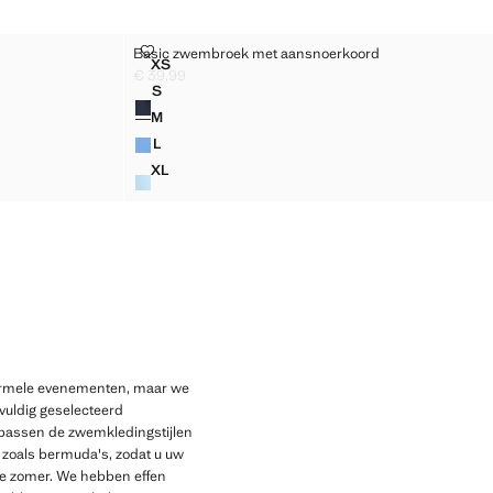
EMBROEK
BASIC ZWEMBROEK MET AANSNOERKOORD
Basic zwembroek met aansnoerkoord
Maten
XS
 ZWEMBROEK
BASIC ZWEMBROEK MET AANSNOERKOORD
€ 39,99
Huidige prijs [€ 39,99 ]
S
Kleuren
 ZWEMBROEK
BASIC ZWEMBROEK MET AANSNOERKOORD
M
 ZWEMBROEK
BASIC ZWEMBROEK MET AANSNOERKOORD
L
 ZWEMBROEK
BASIC ZWEMBROEK MET AANSNOERKOORD
XL
 ZWEMBROEK
BASIC ZWEMBROEK MET AANSNOERKOORD
 formele evenementen, maar we
vuldig geselecteerd
passen de zwemkledingstijlen
, zoals bermuda's, zodat u uw
de zomer. We hebben effen