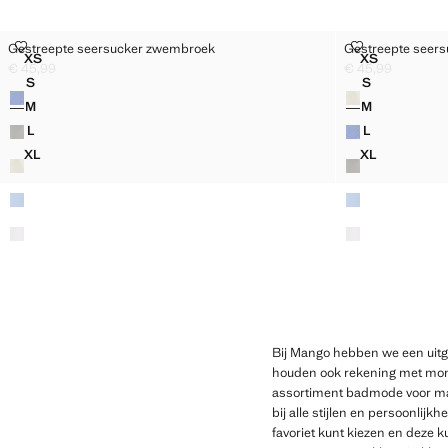
GESTREEPTE SEERSUCKER ZWEMBROEK
GESTREEPTE
Gestreepte seersucker zwembroek
Gestreepte seer
Maten
Maten
XS
XS
GESTREEPTE SEERSUCKER ZWEMBROEK
GESTREEPT
€ 45,99
€ 45,99
Huidige prijs [€ 45,99 ]
Huidige prijs [€ 4
S
S
Kleuren
Kleuren
GESTREEPTE SEERSUCKER ZWEMBROEK
GESTREEPT
M
M
GESTREEPTE SEERSUCKER ZWEMBROEK
GESTREEPT
L
L
GESTREEPTE SEERSUCKER ZWEMBROEK
GESTREEPT
XL
XL
GESTREEPTE SEERSUCKER ZWEMBROEK
GESTREEPT
Bij Mango hebben we een uitg
houden ook rekening met mome
assortiment badmode voor ma
bij alle stijlen en persoonli
favoriet kunt kiezen en deze 