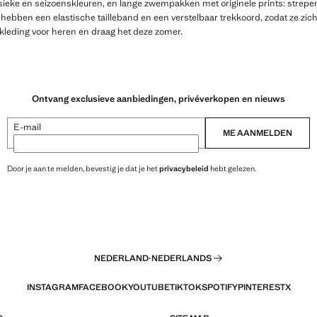
eke en seizoenskleuren, en lange zwempakken met originele prints: strep
ebben een elastische tailleband en een verstelbaar trekkoord, zodat ze zic
leding voor heren en draag het deze zomer.
Ontvang exclusieve aanbiedingen, privéverkopen en nieuws
E-mail
ME AANMELDEN
Door je aan te melden, bevestig je dat je het
privacybeleid
hebt gelezen.
NEDERLAND
·
NEDERLANDS
INSTAGRAM
FACEBOOK
YOUTUBE
TIKTOK
SPOTIFY
PINTEREST
X