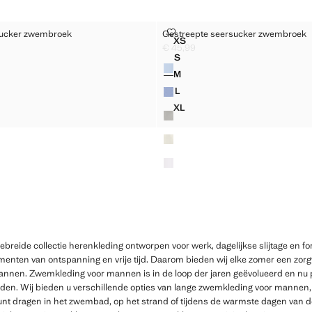
 SEERSUCKER ZWEMBROEK
GESTREEPTE SEERSUCKER ZW
sucker zwembroek
Gestreepte seersucker zwembroek
Maten
XS
E SEERSUCKER ZWEMBROEK
GESTREEPTE SEERSUCKER
€ 45,99
5,99 ]
Huidige prijs [€ 45,99 ]
S
Kleuren
E SEERSUCKER ZWEMBROEK
GESTREEPTE SEERSUCKER
M
E SEERSUCKER ZWEMBROEK
GESTREEPTE SEERSUCKER
L
E SEERSUCKER ZWEMBROEK
GESTREEPTE SEERSUCKER
XL
E SEERSUCKER ZWEMBROEK
GESTREEPTE SEERSUCKER
ebreide collectie herenkleding ontworpen voor werk, dagelijkse slijtage en
nten van ontspanning en vrije tijd. Daarom bieden wij elke zomer een zorg
nnen. Zwemkleding voor mannen is in de loop der jaren geëvolueerd en nu 
jkheden. Wij bieden u verschillende opties van lange zwemkleding voor mannen
kunt dragen in het zwembad, op het strand of tijdens de warmste dagen van 