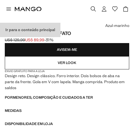
Selecione uma cor
Azul-marinho
Ir para o conteúdo principal
BLAZER CLÁSSICO DE FATO
US$ 129,99
US$ 89,99
-31%
Preço inicial riscado [US$ 129,99 ]
Preço atual [US$ 89,99 ]
AVISEM-ME
VER LOOK
ENVIO GRATUITO PARA A LOJA
Design reto. Design clássico. Forro interior. Dois bolsos de aba na
parte da frente. Gola em V com lapela. Manga comprida. Produto em
saldos
PORMENORES, COMPOSIÇÃO E CUIDADOS A TER
MEDIDAS
DISPONIBILIDADE EM LOJA