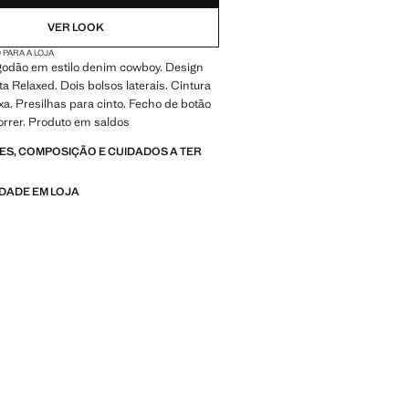
VER LOOK
 PARA A LOJA
lgodão em estilo denim cowboy. Design
ta Relaxed. Dois bolsos laterais. Cintura
ixa. Presilhas para cinto. Fecho de botão
orrer. Produto em saldos
S, COMPOSIÇÃO E CUIDADOS A TER
IDADE EM LOJA