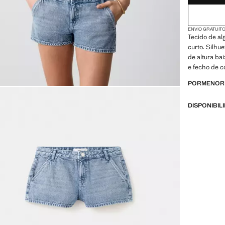
ENVIO GRATUITO
Tecido de a
curto. Silhue
de altura ba
e fecho de c
PORMENORE
DISPONIBIL