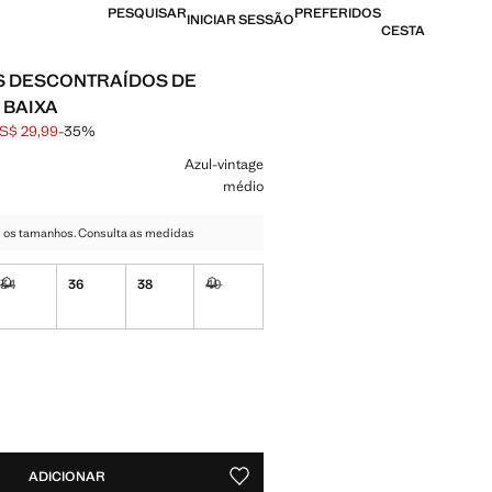
PESQUISAR
PREFERIDOS
INICIAR SESSÃO
CESTA
S DESCONTRAÍDOS DE
 BAIXA
S$ 29,99
-35%
l riscado [US$ 45,99 ]
[US$ 29,99 ]
ma cor
Azul-vintage
médio
 os tamanhos. Consulta as medidas
34
36
38
40
nível. Quero!
Não disponível. Quero!
Não disponível. Quero!
nível. Quero!
DES!
VEL. QUERO!
ADICIONAR
GUARDAR NOS ARTIGOS PREFERIDO