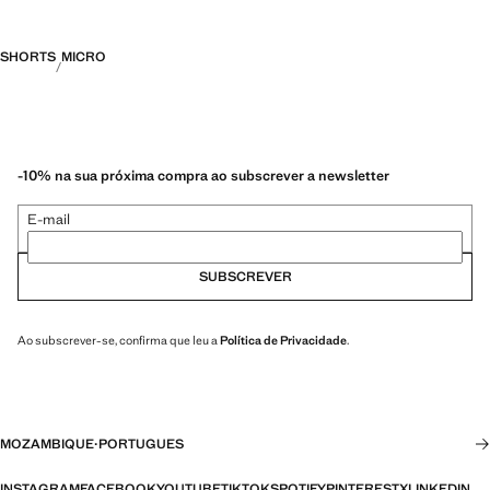
SHORTS
MICRO
-10% na sua próxima compra ao subscrever a newsletter
E-mail
SUBSCREVER
Ao subscrever-se, confirma que leu a
Política de Privacidade
.
MOZAMBIQUE
·
PORTUGUES
INSTAGRAM
FACEBOOK
YOUTUBE
TIKTOK
SPOTIFY
PINTEREST
X
LINKEDIN