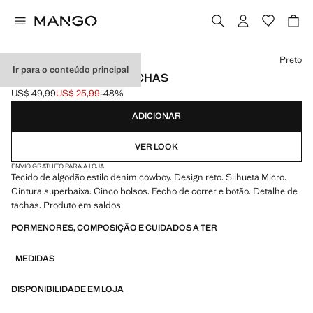
Selecione uma cor
Preto
Ir para o conteúdo principal
MINICALÇÕES COM TACHAS
US$ 49,99
US$ 25,99
-48%
Preço inicial riscado [US$ 49,99 ]
Preço atual [US$ 25,99 ]
ADICIONAR
VER LOOK
ENVIO GRATUITO PARA A LOJA
Tecido de algodão estilo denim cowboy. Design reto. Silhueta Micro.
Cintura superbaixa. Cinco bolsos. Fecho de correr e botão. Detalhe de
tachas. Produto em saldos
PORMENORES, COMPOSIÇÃO E CUIDADOS A TER
MEDIDAS
DISPONIBILIDADE EM LOJA