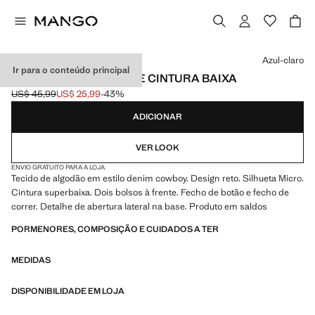
Selecione uma cor
Azul-claro
Ir para o conteúdo principal
CALÇÕES MICRO FIT DE CINTURA BAIXA
US$ 45,99
US$ 25,99
-43%
Preço inicial riscado [US$ 45,99 ]
Preço atual [US$ 25,99 ]
ADICIONAR
VER LOOK
ENVIO GRATUITO PARA A LOJA
Tecido de algodão em estilo denim cowboy. Design reto. Silhueta Micro.
Cintura superbaixa. Dois bolsos à frente. Fecho de botão e fecho de
correr. Detalhe de abertura lateral na base. Produto em saldos
PORMENORES, COMPOSIÇÃO E CUIDADOS A TER
MEDIDAS
DISPONIBILIDADE EM LOJA