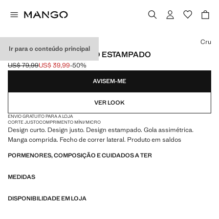
Selecione uma cor
Cru
Ir para o conteúdo principal
VESTIDO ASSIMÉTRICO ESTAMPADO
US$ 79,99
US$ 39,99
-50%
Preço inicial riscado [US$ 79,99 ]
Preço atual [US$ 39,99 ]
AVISEM-ME
VER LOOK
ENVIO GRATUITO PARA A LOJA
CORTE JUSTO
COMPRIMENTO MÍNI/MICRO
Design curto. Design justo. Design estampado. Gola assimétrica.
Manga comprida. Fecho de correr lateral. Produto em saldos
PORMENORES, COMPOSIÇÃO E CUIDADOS A TER
MEDIDAS
DISPONIBILIDADE EM LOJA