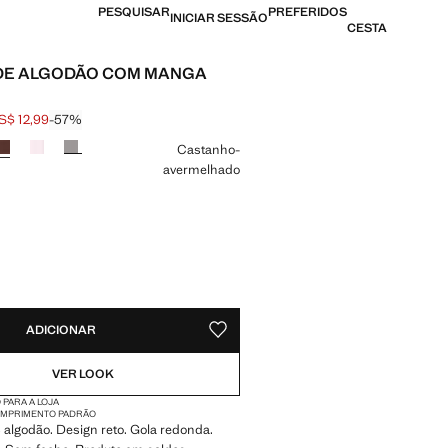
PESQUISAR
PREFERIDOS
INICIAR SESSÃO
CESTA
 DE ALGODÃO COM MANGA
S$ 12,99
-57%
l riscado [US$ 29,99 ]
[US$ 12,99 ]
ma cor
Castanho-
avermelhado
DES!
VEL. QUERO!
ADICIONAR
GUARDAR NOS ARTIGOS PREFERIDO
VER LOOK
 PARA A LOJA
MPRIMENTO PADRÃO
algodão. Design reto. Gola redonda.