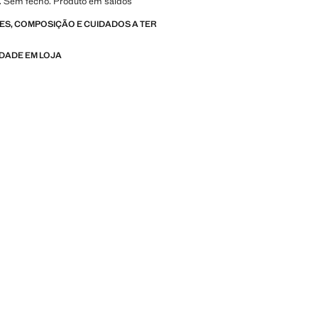
. Sem fecho. Produto em saldos
S, COMPOSIÇÃO E CUIDADOS A TER
IDADE EM LOJA