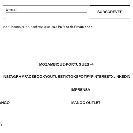
E-mail
SUBSCREVER
Ao subscrever-se, confirma que leu a
Política de Privacidade
.
MOZAMBIQUE
·
PORTUGUES
INSTAGRAM
FACEBOOK
YOUTUBE
TIKTOK
SPOTIFY
PINTEREST
X
LINKEDIN
IMPRENSA
MANGO
MANGO OUTLET
CO