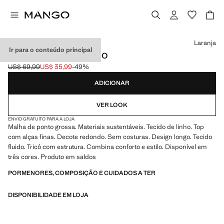
Selecione uma cor
Laranja
Ir para o conteúdo principal
TOP DE MALHA DE LINHO
US$ 69,99
US$ 35,99
-49%
Preço inicial riscado [US$ 69,99 ]
Preço atual [US$ 35,99 ]
ADICIONAR
VER LOOK
ENVIO GRATUITO PARA A LOJA
Malha de ponto grossa. Materiais sustentáveis. Tecido de linho. Top
com alças finas. Decote redondo. Sem costuras. Design longo. Tecido
fluido. Tricô com estrutura. Combina conforto e estilo. Disponível em
três cores. Produto em saldos
PORMENORES, COMPOSIÇÃO E CUIDADOS A TER
DISPONIBILIDADE EM LOJA