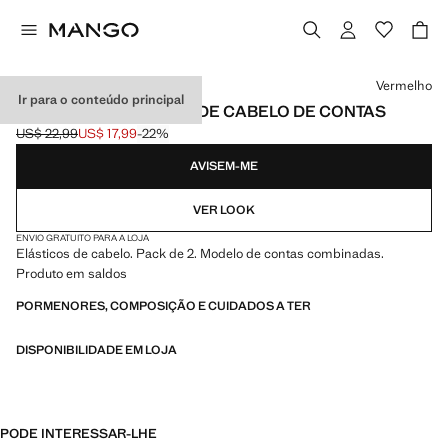
Selecione uma cor
Vermelho
Ir para o conteúdo principal
PACK DE 2 ELÁSTICOS DE CABELO DE CONTAS
US$ 22,99
US$ 17,99
-22%
Preço inicial riscado [US$ 22,99 ]
Preço atual [US$ 17,99 ]
AVISEM-ME
VER LOOK
ENVIO GRATUITO PARA A LOJA
Elásticos de cabelo. Pack de 2. Modelo de contas combinadas.
Produto em saldos
PORMENORES, COMPOSIÇÃO E CUIDADOS A TER
DISPONIBILIDADE EM LOJA
PODE INTERESSAR-LHE