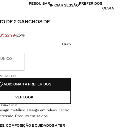
PESQUISAR
PREFERIDOS
INICIAR SESSÃO
CESTA
O DE 2 GANCHOS DE
S$ 22,99
-23%
l riscado [US$ 29,99 ]
[US$ 22,99 ]
ma cor
Ouro
 ÚNICO
nível. Quero!
DES!
VEL. QUERO!
ADICIONAR A PREFERIDOS
VER LOOK
 PARA A LOJA
esign metálico. Design em relevo. Fecho
 pressão. Produto em saldos
S, COMPOSIÇÃO E CUIDADOS A TER