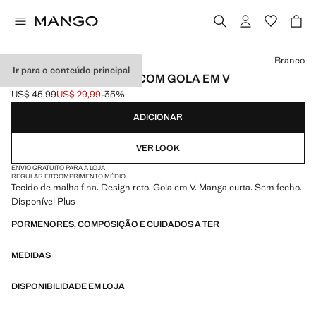
Selecione uma cor
Branco
Ir para o conteúdo principal
CAMISOLA DE MALHA COM GOLA EM V
US$ 45,99
US$ 29,99
-35%
Preço inicial riscado [US$ 45,99 ]
Preço atual [US$ 29,99 ]
ADICIONAR
VER LOOK
ENVIO GRATUITO PARA A LOJA
REGULAR FIT
COMPRIMENTO MÉDIO
Tecido de malha fina. Design reto. Gola em V. Manga curta. Sem fecho.
Disponível Plus
PORMENORES, COMPOSIÇÃO E CUIDADOS A TER
MEDIDAS
DISPONIBILIDADE EM LOJA