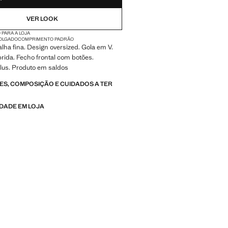
VER LOOK
 PARA A LOJA
FOLGADO
COMPRIMENTO PADRÃO
lha fina. Design oversized. Gola em V.
ida. Fecho frontal com botões.
lus. Produto em saldos
S, COMPOSIÇÃO E CUIDADOS A TER
IDADE EM LOJA