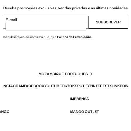
Receba promoções exclusivas, vendas privadas e as últimas novidades
E-mail
SUBSCREVER
Ao subscrever-se, confirma que leu a
Política de Privacidade
.
MOZAMBIQUE
·
PORTUGUES
INSTAGRAM
FACEBOOK
YOUTUBE
TIKTOK
SPOTIFY
PINTEREST
X
LINKEDIN
IMPRENSA
MANGO
MANGO OUTLET