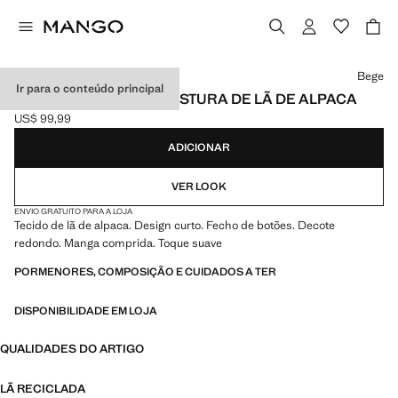
Selecione uma cor
Bege
Ir para o conteúdo principal
CARDIGÃ CURTO DE MISTURA DE LÃ DE ALPACA
US$ 99,99
Preço atual [US$ 99,99 ]
ADICIONAR
VER LOOK
ENVIO GRATUITO PARA A LOJA
Tecido de lã de alpaca. Design curto. Fecho de botões. Decote
redondo. Manga comprida. Toque suave
PORMENORES, COMPOSIÇÃO E CUIDADOS A TER
DISPONIBILIDADE EM LOJA
QUALIDADES DO ARTIGO
LÃ RECICLADA