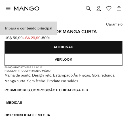
Selecione uma cor
Caramelo
Ir para o conteúdo principal
CAMISOLA DE MALHA DE MANGA CURTA
US$ 59,99
US$ 29,99
-50%
Preço inicial riscado [US$ 59,99 ]
Preço atual [US$ 29,99 ]
ADICIONAR
VER LOOK
ENVIO GRATUITO PARA A LOJA
REGULAR FIT
COMPRIMENTO MÉDIO
Malha de ponto. Design reto. Estampado Às Riscas. Gola redonda.
Manga curta. Sem fecho. Produto em saldos
PORMENORES, COMPOSIÇÃO E CUIDADOS A TER
MEDIDAS
DISPONIBILIDADE EM LOJA