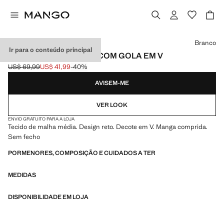
Selecione uma cor
Branco
Ir para o conteúdo principal
CAMISOLA DE MALHA COM GOLA EM V
US$ 69,99
US$ 41,99
-40%
Preço inicial riscado [US$ 69,99 ]
Preço atual [US$ 41,99 ]
AVISEM-ME
VER LOOK
ENVIO GRATUITO PARA A LOJA
Tecido de malha média. Design reto. Decote em V. Manga comprida.
Sem fecho
PORMENORES, COMPOSIÇÃO E CUIDADOS A TER
MEDIDAS
DISPONIBILIDADE EM LOJA