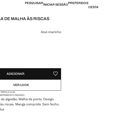
PESQUISAR
PREFERIDOS
INICIAR SESSÃO
CESTA
A DE MALHA ÀS RISCAS
[US$ 69,99 ]
ma cor
Azul-marinho
DES!
VEL. QUERO!
ADICIONAR
GUARDAR NOS ARTIGOS PREFERIDO
VER LOOK
 PARA A LOJA
MPRIMENTO PADRÃO
 de algodão. Malha de ponto. Design
o às riscas. Manga comprida. Sem fecho.
lus