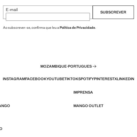
E-mail
SUBSCREVER
Ao subscrever-se, confirma que leu a
Política de Privacidade
.
MOZAMBIQUE
·
PORTUGUES
INSTAGRAM
FACEBOOK
YOUTUBE
TIKTOK
SPOTIFY
PINTEREST
X
LINKEDIN
IMPRENSA
MANGO
MANGO OUTLET
CO