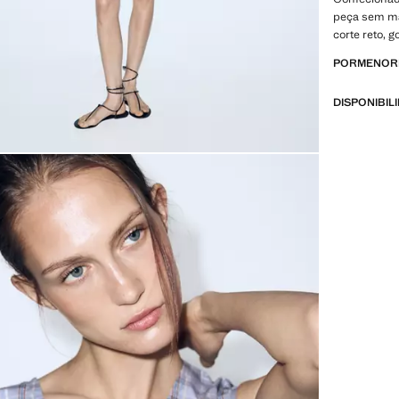
peça sem ma
corte reto, 
PORMENORE
DISPONIBIL