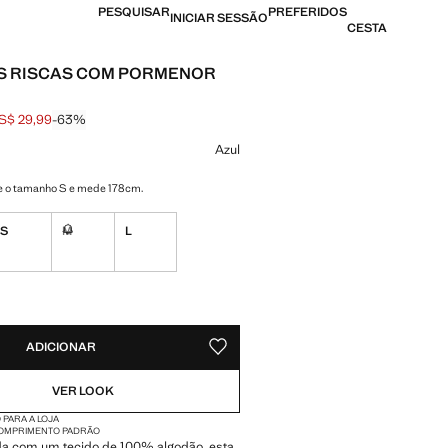
PESQUISAR
PREFERIDOS
INICIAR SESSÃO
CESTA
S RISCAS COM PORMENOR
S$ 29,99
-63%
l riscado [US$ 79,99 ]
[US$ 29,99 ]
ma cor
Azul
e o tamanho S e mede 178cm.
S
M
L
nível. Quero!
Não disponível. Quero!
DES!
VEL. QUERO!
ADICIONAR
GUARDAR NOS ARTIGOS PREFERIDO
VER LOOK
 PARA A LOJA
OMPRIMENTO PADRÃO
a com um tecido de 100% algodão, esta