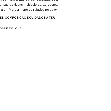
ngas de riscas multicolores, apresenta
gola em V e pormenores rufados no peito
S, COMPOSIÇÃO E CUIDADOS A TER
IDADE EM LOJA