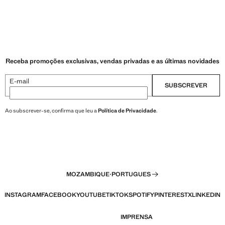
Receba promoções exclusivas, vendas privadas e as últimas novidades
E-mail
SUBSCREVER
Ao subscrever-se, confirma que leu a
Política de Privacidade
.
MOZAMBIQUE
·
PORTUGUES
INSTAGRAM
FACEBOOK
YOUTUBE
TIKTOK
SPOTIFY
PINTEREST
X
LINKEDIN
IMPRENSA