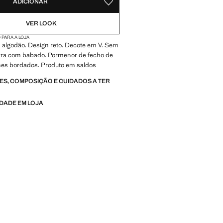
ADICIONAR
GUARDAR NOS ARTIGOS PREFERIDO
VER LOOK
 PARA A LOJA
 algodão. Design reto. Decote em V. Sem
ra com babado. Pormenor de fecho de
lhes bordados. Produto em saldos
S, COMPOSIÇÃO E CUIDADOS A TER
IDADE EM LOJA