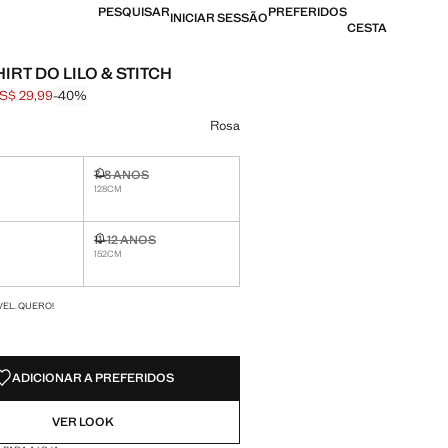
PESQUISAR
PREFERIDOS
INICIAR SESSÃO
CESTA
RT DO LILO & STITCH
S$ 29,99
-40%
l riscado [US$ 49,99 ]
[US$ 29,99 ]
ma cor
Rosa
7-8 ANOS
nível. Quero!
Não disponível. Quero!
128CM
11-12 ANOS
nível. Quero!
Não disponível. Quero!
152CM
DES!
VEL. QUERO!
ADICIONAR A PREFERIDOS
VER LOOK