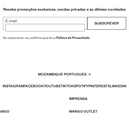
Receba promoções exclusivas, vendas privadas e as últimas novidades
E-mail
SUBSCREVER
Ao subscrever-se, confirma que leu a
Política de Privacidade
.
MOZAMBIQUE
·
PORTUGUES
INSTAGRAM
FACEBOOK
YOUTUBE
TIKTOK
SPOTIFY
PINTEREST
X
LINKEDIN
IMPRENSA
MANGO
MANGO OUTLET