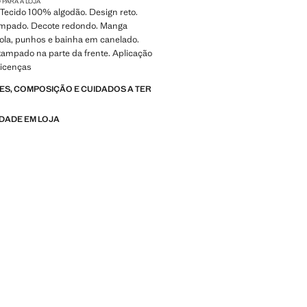
 PARA A LOJA
h. Tecido 100% algodão. Design reto.
mpado. Decote redondo. Manga
ola, punhos e bainha em canelado.
ampado na parte da frente. Aplicação
Licenças
S, COMPOSIÇÃO E CUIDADOS A TER
IDADE EM LOJA